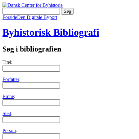
Forside
Den Digitale Byport
Byhistorisk Bibliografi
Søg i bibliografien
Titel:
Forfatter
:
Emne
:
Sted
:
Person
: