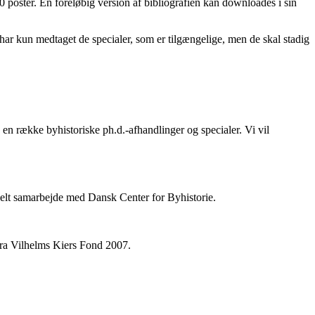
 poster. En foreløbig version af bibliografien kan downloades i sin
i har kun medtaget de specialer, som er tilgængelige, men de skal stadig
en række byhistoriske ph.d.-afhandlinger og specialer. Vi vil
ionelt samarbejde med Dansk Center for Byhistorie.
fra Vilhelms Kiers Fond 2007.