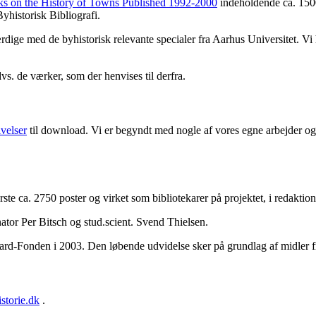
ks on the History of Towns Published 1992-2000
indeholdende ca. 1500
yhistorisk Bibliografi.
færdige med de byhistorisk relevante specialer fra Aarhus Universitet. V
dvs. de værker, som der henvises til derfra.
ivelser
til download. Vi er begyndt med nogle af vores egne arbejder og 
første ca. 2750 poster og virket som bibliotekarer på projektet, i redakt
ator Per Bitsch og stud.scient. Svend Thielsen.
aard-Fonden i 2003. Den løbende udvidelse sker på grundlag af midler 
storie.dk
.