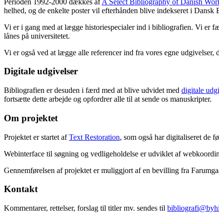
Perioden 1992-2000 dækkes af
A Select Bibliography of Danish Wor
helhed, og de enkelte poster vil efterhånden blive indekseret i Dansk B
Vi er i gang med at lægge historiespecialer ind i bibliografien. Vi er 
lånes på universitetet.
Vi er også ved at lægge alle referencer ind fra vores egne udgivelser, 
Digitale udgivelser
Bibliografien er desuden i færd med at blive udvidet med
digitale udg
fortsætte dette arbejde og opfordrer alle til at sende os manuskripter.
Om projektet
Projektet er startet af
Text Restoration
, som også har digitaliseret de 
Webinterface til søgning og vedligeholdelse er udviklet af webkoordin
Gennemførelsen af projektet er muliggjort af en bevilling fra Farumg
Kontakt
Kommentarer, rettelser, forslag til titler mv. sendes til
bibliografi@byhi