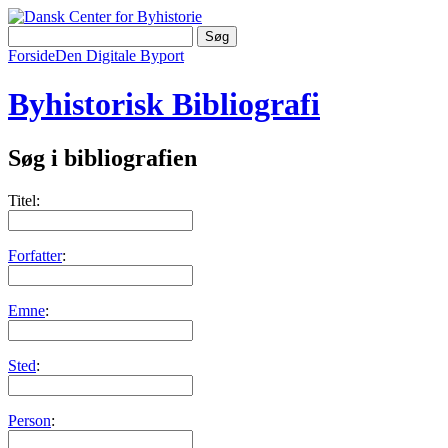
Forside
Den Digitale Byport
Byhistorisk Bibliografi
Søg i bibliografien
Titel:
Forfatter
:
Emne
:
Sted
:
Person
: