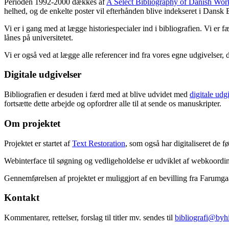
Perioden 1992-2000 dækkes af
A Select Bibliography of Danish Wor
helhed, og de enkelte poster vil efterhånden blive indekseret i Dansk B
Vi er i gang med at lægge historiespecialer ind i bibliografien. Vi er 
lånes på universitetet.
Vi er også ved at lægge alle referencer ind fra vores egne udgivelser, 
Digitale udgivelser
Bibliografien er desuden i færd med at blive udvidet med
digitale udg
fortsætte dette arbejde og opfordrer alle til at sende os manuskripter.
Om projektet
Projektet er startet af
Text Restoration
, som også har digitaliseret de 
Webinterface til søgning og vedligeholdelse er udviklet af webkoordin
Gennemførelsen af projektet er muliggjort af en bevilling fra Farumg
Kontakt
Kommentarer, rettelser, forslag til titler mv. sendes til
bibliografi@byhi