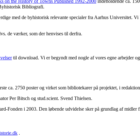
ks on the History of Towns Published 1992-2000
indeholdende ca. 1500
yhistorisk Bibliografi.
færdige med de byhistorisk relevante specialer fra Aarhus Universitet. V
dvs. de værker, som der henvises til derfra.
ivelser
til download. Vi er begyndt med nogle af vores egne arbejder og 
første ca. 2750 poster og virket som bibliotekarer på projektet, i redakt
ator Per Bitsch og stud.scient. Svend Thielsen.
aard-Fonden i 2003. Den løbende udvidelse sker på grundlag af midler 
storie.dk
.