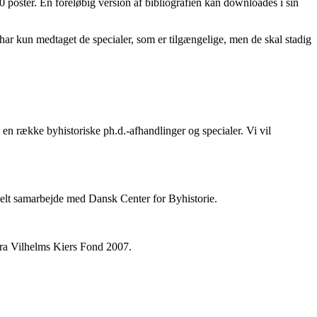
 poster. En foreløbig version af bibliografien kan downloades i sin
i har kun medtaget de specialer, som er tilgængelige, men de skal stadig
en række byhistoriske ph.d.-afhandlinger og specialer. Vi vil
ionelt samarbejde med Dansk Center for Byhistorie.
fra Vilhelms Kiers Fond 2007.