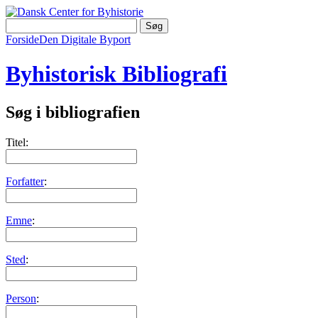
Forside
Den Digitale Byport
Byhistorisk Bibliografi
Søg i bibliografien
Titel:
Forfatter
:
Emne
:
Sted
:
Person
: