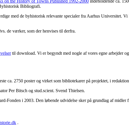
ks on the History of Towns Published 1992-2000
indeholdende ca. 1500
yhistorisk Bibliografi.
færdige med de byhistorisk relevante specialer fra Aarhus Universitet. V
dvs. de værker, som der henvises til derfra.
ivelser
til download. Vi er begyndt med nogle af vores egne arbejder og 
første ca. 2750 poster og virket som bibliotekarer på projektet, i redakt
ator Per Bitsch og stud.scient. Svend Thielsen.
aard-Fonden i 2003. Den løbende udvidelse sker på grundlag af midler 
storie.dk
.