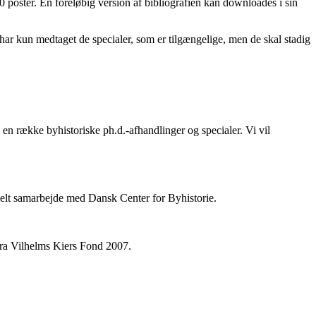
 poster. En foreløbig version af bibliografien kan downloades i sin
i har kun medtaget de specialer, som er tilgængelige, men de skal stadig
en række byhistoriske ph.d.-afhandlinger og specialer. Vi vil
ionelt samarbejde med Dansk Center for Byhistorie.
fra Vilhelms Kiers Fond 2007.