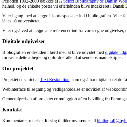
Perioden 1992-2000 dækkes af
A Select Bibliography of Danish Wor
helhed, og de enkelte poster vil efterhånden blive indekseret i Dansk B
Vi er i gang med at lægge historiespecialer ind i bibliografien. Vi er 
lånes på universitetet.
Vi er også ved at lægge alle referencer ind fra vores egne udgivelser, 
Digitale udgivelser
Bibliografien er desuden i færd med at blive udvidet med
digitale udg
fortsætte dette arbejde og opfordrer alle til at sende os manuskripter.
Om projektet
Projektet er startet af
Text Restoration
, som også har digitaliseret de 
Webinterface til søgning og vedligeholdelse er udviklet af webkoordin
Gennemførelsen af projektet er muliggjort af en bevilling fra Farumg
Kontakt
Kommentarer, rettelser, forslag til titler mv. sendes til
bibliografi@byhi