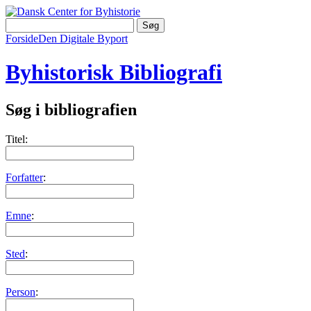
Forside
Den Digitale Byport
Byhistorisk Bibliografi
Søg i bibliografien
Titel:
Forfatter
:
Emne
:
Sted
:
Person
: