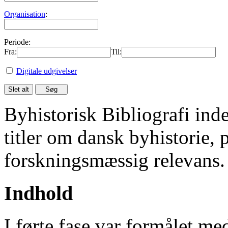
Organisation
:
Periode:
Fra:
Til:
Digitale udgivelser
Byhistorisk Bibliografi in
titler om dansk byhistorie, 
forskningsmæssig relevans.
Indhold
I førte fase var formålet me