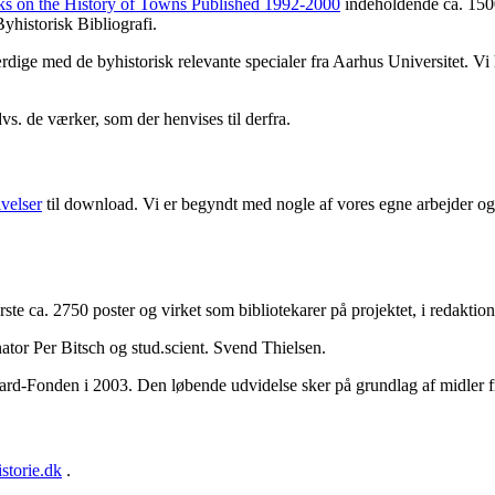
ks on the History of Towns Published 1992-2000
indeholdende ca. 1500
yhistorisk Bibliografi.
færdige med de byhistorisk relevante specialer fra Aarhus Universitet. V
dvs. de værker, som der henvises til derfra.
ivelser
til download. Vi er begyndt med nogle af vores egne arbejder og 
første ca. 2750 poster og virket som bibliotekarer på projektet, i redakt
ator Per Bitsch og stud.scient. Svend Thielsen.
aard-Fonden i 2003. Den løbende udvidelse sker på grundlag af midler 
storie.dk
.