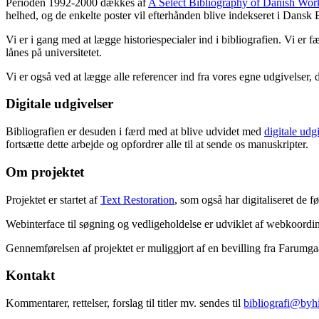
Perioden 1992-2000 dækkes af
A Select Bibliography of Danish Wor
helhed, og de enkelte poster vil efterhånden blive indekseret i Dansk B
Vi er i gang med at lægge historiespecialer ind i bibliografien. Vi er 
lånes på universitetet.
Vi er også ved at lægge alle referencer ind fra vores egne udgivelser, 
Digitale udgivelser
Bibliografien er desuden i færd med at blive udvidet med
digitale udg
fortsætte dette arbejde og opfordrer alle til at sende os manuskripter.
Om projektet
Projektet er startet af
Text Restoration
, som også har digitaliseret de 
Webinterface til søgning og vedligeholdelse er udviklet af webkoordin
Gennemførelsen af projektet er muliggjort af en bevilling fra Farumg
Kontakt
Kommentarer, rettelser, forslag til titler mv. sendes til
bibliografi@byhi