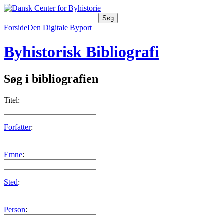
Forside
Den Digitale Byport
Byhistorisk Bibliografi
Søg i bibliografien
Titel:
Forfatter
:
Emne
:
Sted
:
Person
: