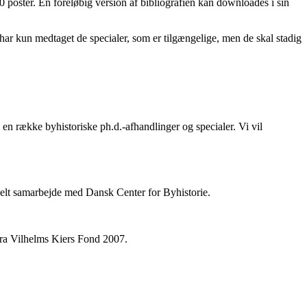
 poster. En foreløbig version af bibliografien kan downloades i sin
i har kun medtaget de specialer, som er tilgængelige, men de skal stadig
en række byhistoriske ph.d.-afhandlinger og specialer. Vi vil
ionelt samarbejde med Dansk Center for Byhistorie.
fra Vilhelms Kiers Fond 2007.