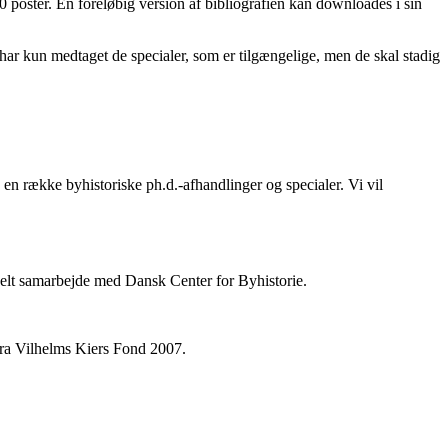
 poster. En foreløbig version af bibliografien kan downloades i sin
i har kun medtaget de specialer, som er tilgængelige, men de skal stadig
en række byhistoriske ph.d.-afhandlinger og specialer. Vi vil
ionelt samarbejde med Dansk Center for Byhistorie.
fra Vilhelms Kiers Fond 2007.