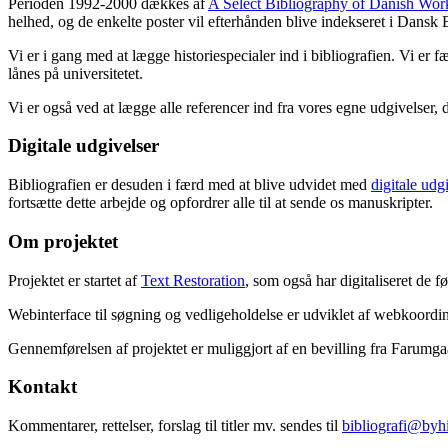
Perioden 1992-2000 dækkes af
A Select Bibliography of Danish Wor
helhed, og de enkelte poster vil efterhånden blive indekseret i Dansk B
Vi er i gang med at lægge historiespecialer ind i bibliografien. Vi er 
lånes på universitetet.
Vi er også ved at lægge alle referencer ind fra vores egne udgivelser, 
Digitale udgivelser
Bibliografien er desuden i færd med at blive udvidet med
digitale udg
fortsætte dette arbejde og opfordrer alle til at sende os manuskripter.
Om projektet
Projektet er startet af
Text Restoration
, som også har digitaliseret de 
Webinterface til søgning og vedligeholdelse er udviklet af webkoordin
Gennemførelsen af projektet er muliggjort af en bevilling fra Farumg
Kontakt
Kommentarer, rettelser, forslag til titler mv. sendes til
bibliografi@byhi