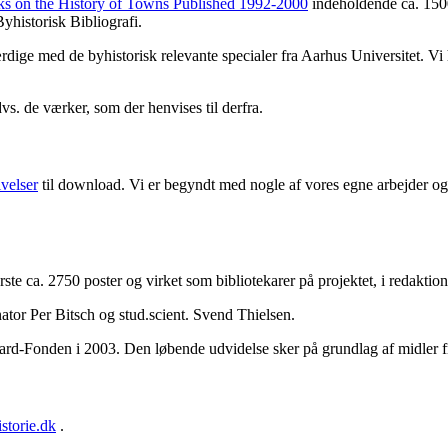
ks on the History of Towns Published 1992-2000
indeholdende ca. 1500
yhistorisk Bibliografi.
færdige med de byhistorisk relevante specialer fra Aarhus Universitet. V
dvs. de værker, som der henvises til derfra.
ivelser
til download. Vi er begyndt med nogle af vores egne arbejder og 
første ca. 2750 poster og virket som bibliotekarer på projektet, i redakt
ator Per Bitsch og stud.scient. Svend Thielsen.
aard-Fonden i 2003. Den løbende udvidelse sker på grundlag af midler 
storie.dk
.