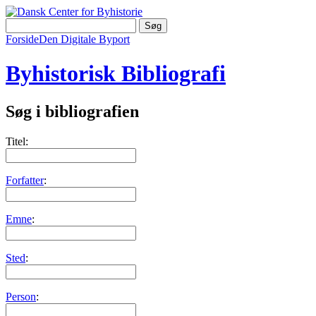
Forside
Den Digitale Byport
Byhistorisk Bibliografi
Søg i bibliografien
Titel:
Forfatter
:
Emne
:
Sted
:
Person
: