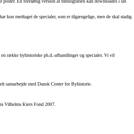
 poster. En foreløbig version af bibliografien kan downloades i sin
i har kun medtaget de specialer, som er tilgængelige, men de skal stadig
en række byhistoriske ph.d.-afhandlinger og specialer. Vi vil
ionelt samarbejde med Dansk Center for Byhistorie.
fra Vilhelms Kiers Fond 2007.