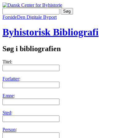
Forside
Den Digitale Byport
Byhistorisk Bibliografi
Søg i bibliografien
Titel:
Forfatter
:
Emne
:
Sted
:
Person
: