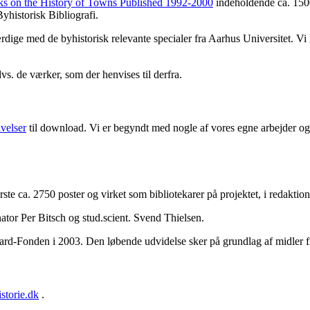
ks on the History of Towns Published 1992-2000
indeholdende ca. 1500
yhistorisk Bibliografi.
færdige med de byhistorisk relevante specialer fra Aarhus Universitet. V
dvs. de værker, som der henvises til derfra.
ivelser
til download. Vi er begyndt med nogle af vores egne arbejder og 
første ca. 2750 poster og virket som bibliotekarer på projektet, i redakt
ator Per Bitsch og stud.scient. Svend Thielsen.
aard-Fonden i 2003. Den løbende udvidelse sker på grundlag af midler 
storie.dk
.