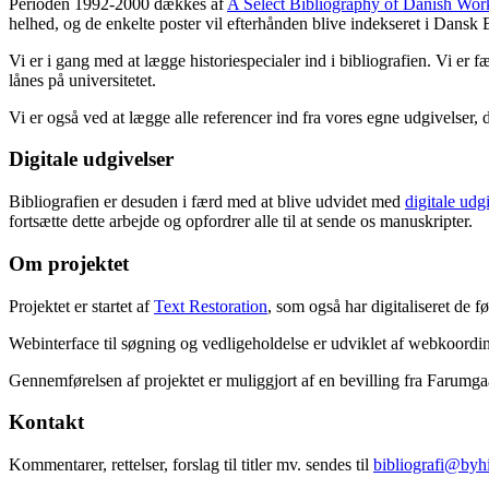
Perioden 1992-2000 dækkes af
A Select Bibliography of Danish Wor
helhed, og de enkelte poster vil efterhånden blive indekseret i Dansk B
Vi er i gang med at lægge historiespecialer ind i bibliografien. Vi er 
lånes på universitetet.
Vi er også ved at lægge alle referencer ind fra vores egne udgivelser, 
Digitale udgivelser
Bibliografien er desuden i færd med at blive udvidet med
digitale udg
fortsætte dette arbejde og opfordrer alle til at sende os manuskripter.
Om projektet
Projektet er startet af
Text Restoration
, som også har digitaliseret de 
Webinterface til søgning og vedligeholdelse er udviklet af webkoordin
Gennemførelsen af projektet er muliggjort af en bevilling fra Farumg
Kontakt
Kommentarer, rettelser, forslag til titler mv. sendes til
bibliografi@byhi