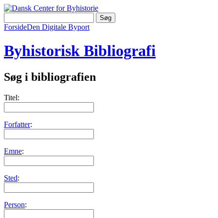
Forside
Den Digitale Byport
Byhistorisk Bibliografi
Søg i bibliografien
Titel:
Forfatter
:
Emne
:
Sted
:
Person
: