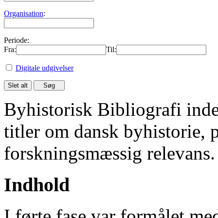
Organisation
:
Periode:
Fra:
Til:
Digitale udgivelser
Byhistorisk Bibliografi in
titler om dansk byhistorie, 
forskningsmæssig relevans.
Indhold
I førte fase var formålet me