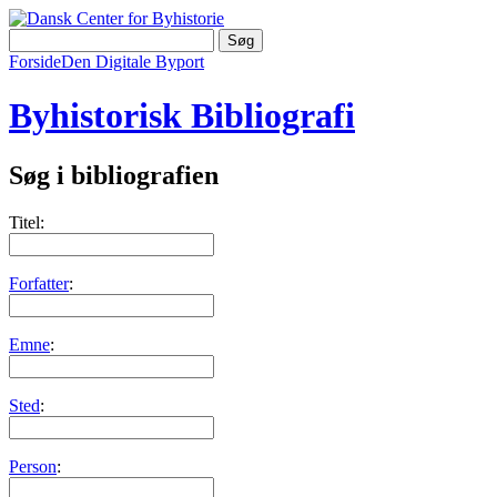
Forside
Den Digitale Byport
Byhistorisk Bibliografi
Søg i bibliografien
Titel:
Forfatter
:
Emne
:
Sted
:
Person
: