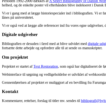
Perioden 1992-2000 dækkes af
A Select Bibliography of Danish Wor
helhed, og de enkelte poster vil efterhånden blive indekseret i Dansk B
Vi er i gang med at lægge historiespecialer ind i bibliografien. Vi er 
lånes på universitetet.
Vi er også ved at lægge alle referencer ind fra vores egne udgivelser, 
Digitale udgivelser
Bibliografien er desuden i færd med at blive udvidet med
digitale udg
fortsætte dette arbejde og opfordrer alle til at sende os manuskripter.
Om projektet
Projektet er startet af
Text Restoration
, som også har digitaliseret de 
Webinterface til søgning og vedligeholdelse er udviklet af webkoordin
Gennemførelsen af projektet er muliggjort af en bevilling fra Farumg
Kontakt
Kommentarer, rettelser, forslag til titler mv. sendes til
bibliografi@byhi