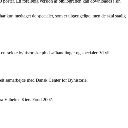
 poster. En foreløbig version af bibliografien kan downloades i sin
i har kun medtaget de specialer, som er tilgængelige, men de skal stadig
en række byhistoriske ph.d.-afhandlinger og specialer. Vi vil
ionelt samarbejde med Dansk Center for Byhistorie.
fra Vilhelms Kiers Fond 2007.