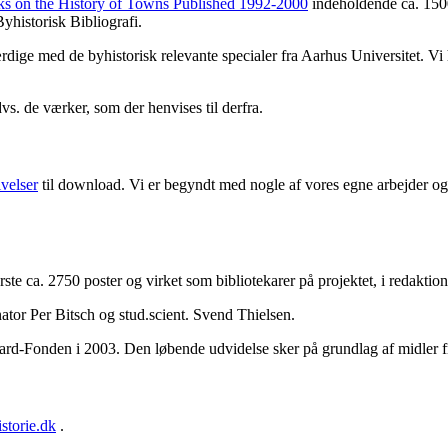
ks on the History of Towns Published 1992-2000
indeholdende ca. 1500
yhistorisk Bibliografi.
færdige med de byhistorisk relevante specialer fra Aarhus Universitet. V
dvs. de værker, som der henvises til derfra.
ivelser
til download. Vi er begyndt med nogle af vores egne arbejder og 
første ca. 2750 poster og virket som bibliotekarer på projektet, i redakt
ator Per Bitsch og stud.scient. Svend Thielsen.
aard-Fonden i 2003. Den løbende udvidelse sker på grundlag af midler 
storie.dk
.