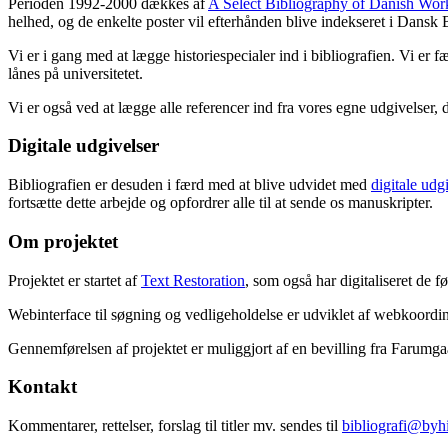
Perioden 1992-2000 dækkes af
A Select Bibliography of Danish Wor
helhed, og de enkelte poster vil efterhånden blive indekseret i Dansk B
Vi er i gang med at lægge historiespecialer ind i bibliografien. Vi er 
lånes på universitetet.
Vi er også ved at lægge alle referencer ind fra vores egne udgivelser, 
Digitale udgivelser
Bibliografien er desuden i færd med at blive udvidet med
digitale udg
fortsætte dette arbejde og opfordrer alle til at sende os manuskripter.
Om projektet
Projektet er startet af
Text Restoration
, som også har digitaliseret de 
Webinterface til søgning og vedligeholdelse er udviklet af webkoordin
Gennemførelsen af projektet er muliggjort af en bevilling fra Farumg
Kontakt
Kommentarer, rettelser, forslag til titler mv. sendes til
bibliografi@byhi