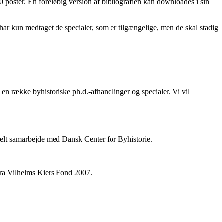
 poster. En foreløbig version af bibliografien kan downloades i sin
i har kun medtaget de specialer, som er tilgængelige, men de skal stadig
en række byhistoriske ph.d.-afhandlinger og specialer. Vi vil
ionelt samarbejde med Dansk Center for Byhistorie.
fra Vilhelms Kiers Fond 2007.