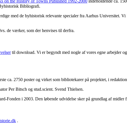
ks on the History of Towns Published 1992-2000
indeholdende ca. 1500
yhistorisk Bibliografi.
færdige med de byhistorisk relevante specialer fra Aarhus Universitet. V
dvs. de værker, som der henvises til derfra.
ivelser
til download. Vi er begyndt med nogle af vores egne arbejder og 
første ca. 2750 poster og virket som bibliotekarer på projektet, i redakt
ator Per Bitsch og stud.scient. Svend Thielsen.
aard-Fonden i 2003. Den løbende udvidelse sker på grundlag af midler 
storie.dk
.