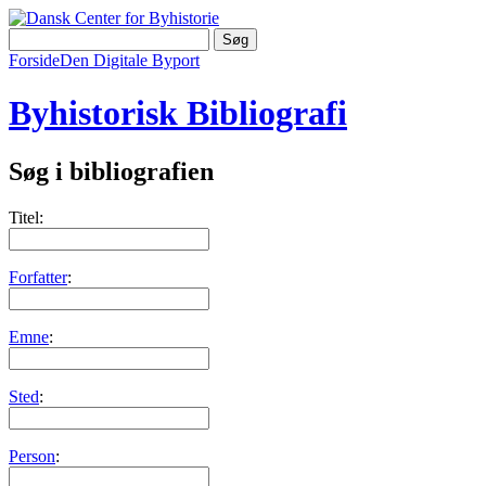
Forside
Den Digitale Byport
Byhistorisk Bibliografi
Søg i bibliografien
Titel:
Forfatter
:
Emne
:
Sted
:
Person
: