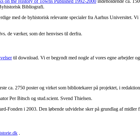
ks on the History of Towns Published 1992-2000
indeholdende ca. 1500
yhistorisk Bibliografi.
færdige med de byhistorisk relevante specialer fra Aarhus Universitet. V
dvs. de værker, som der henvises til derfra.
ivelser
til download. Vi er begyndt med nogle af vores egne arbejder og 
første ca. 2750 poster og virket som bibliotekarer på projektet, i redakt
ator Per Bitsch og stud.scient. Svend Thielsen.
aard-Fonden i 2003. Den løbende udvidelse sker på grundlag af midler 
storie.dk
.