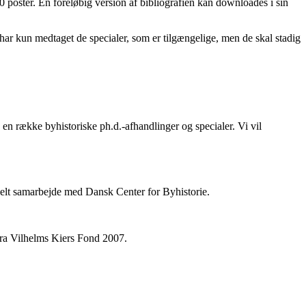
 poster. En foreløbig version af bibliografien kan downloades i sin
i har kun medtaget de specialer, som er tilgængelige, men de skal stadig
en række byhistoriske ph.d.-afhandlinger og specialer. Vi vil
ionelt samarbejde med Dansk Center for Byhistorie.
fra Vilhelms Kiers Fond 2007.