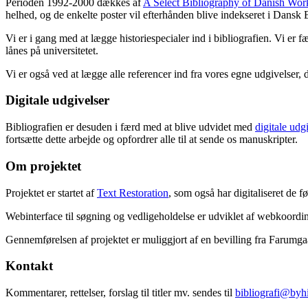
Perioden 1992-2000 dækkes af
A Select Bibliography of Danish Wor
helhed, og de enkelte poster vil efterhånden blive indekseret i Dansk B
Vi er i gang med at lægge historiespecialer ind i bibliografien. Vi er 
lånes på universitetet.
Vi er også ved at lægge alle referencer ind fra vores egne udgivelser, 
Digitale udgivelser
Bibliografien er desuden i færd med at blive udvidet med
digitale udg
fortsætte dette arbejde og opfordrer alle til at sende os manuskripter.
Om projektet
Projektet er startet af
Text Restoration
, som også har digitaliseret de 
Webinterface til søgning og vedligeholdelse er udviklet af webkoordin
Gennemførelsen af projektet er muliggjort af en bevilling fra Farumg
Kontakt
Kommentarer, rettelser, forslag til titler mv. sendes til
bibliografi@byhi