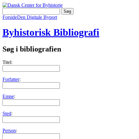
Forside
Den Digitale Byport
Byhistorisk Bibliografi
Søg i bibliografien
Titel:
Forfatter
:
Emne
:
Sted
:
Person
: