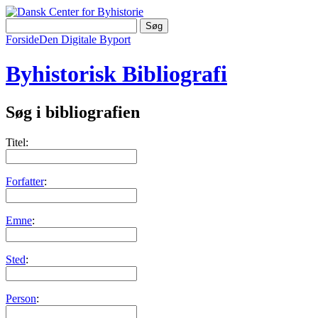
Forside
Den Digitale Byport
Byhistorisk Bibliografi
Søg i bibliografien
Titel:
Forfatter
:
Emne
:
Sted
:
Person
: