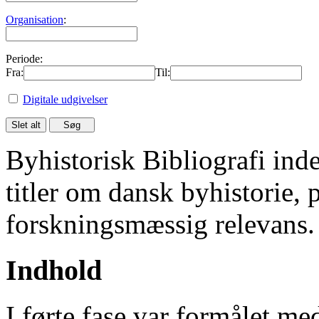
Organisation
:
Periode:
Fra:
Til:
Digitale udgivelser
Byhistorisk Bibliografi in
titler om dansk byhistorie, 
forskningsmæssig relevans.
Indhold
I førte fase var formålet me