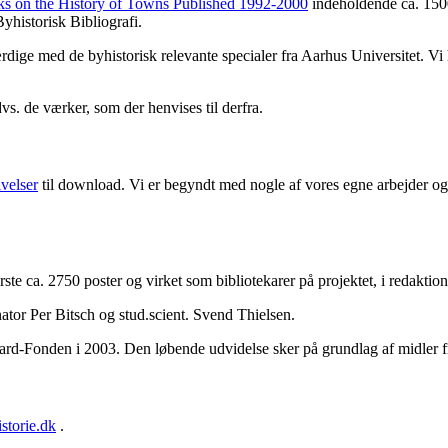
ks on the History of Towns Published 1992-2000
indeholdende ca. 1500
yhistorisk Bibliografi.
færdige med de byhistorisk relevante specialer fra Aarhus Universitet. V
dvs. de værker, som der henvises til derfra.
ivelser
til download. Vi er begyndt med nogle af vores egne arbejder og 
første ca. 2750 poster og virket som bibliotekarer på projektet, i redakt
ator Per Bitsch og stud.scient. Svend Thielsen.
aard-Fonden i 2003. Den løbende udvidelse sker på grundlag af midler 
storie.dk
.