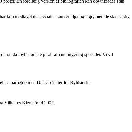
 poster. En foreløbig version af bibliografien kan downloades i sin
i har kun medtaget de specialer, som er tilgængelige, men de skal stadig
en række byhistoriske ph.d.-afhandlinger og specialer. Vi vil
ionelt samarbejde med Dansk Center for Byhistorie.
fra Vilhelms Kiers Fond 2007.