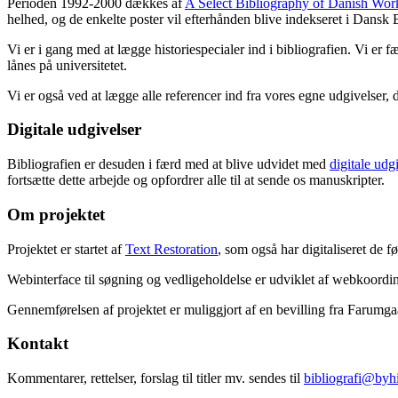
Perioden 1992-2000 dækkes af
A Select Bibliography of Danish Wor
helhed, og de enkelte poster vil efterhånden blive indekseret i Dansk B
Vi er i gang med at lægge historiespecialer ind i bibliografien. Vi er 
lånes på universitetet.
Vi er også ved at lægge alle referencer ind fra vores egne udgivelser, 
Digitale udgivelser
Bibliografien er desuden i færd med at blive udvidet med
digitale udg
fortsætte dette arbejde og opfordrer alle til at sende os manuskripter.
Om projektet
Projektet er startet af
Text Restoration
, som også har digitaliseret de 
Webinterface til søgning og vedligeholdelse er udviklet af webkoordin
Gennemførelsen af projektet er muliggjort af en bevilling fra Farumg
Kontakt
Kommentarer, rettelser, forslag til titler mv. sendes til
bibliografi@byhi