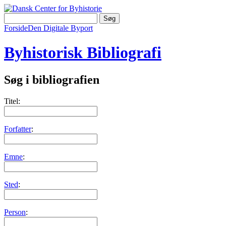
Forside
Den Digitale Byport
Byhistorisk Bibliografi
Søg i bibliografien
Titel:
Forfatter
:
Emne
:
Sted
:
Person
: