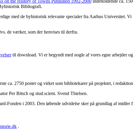
ks on the History of Towns Published 1992-2000
indeholdende ca. 1500
yhistorisk Bibliografi.
færdige med de byhistorisk relevante specialer fra Aarhus Universitet. V
dvs. de værker, som der henvises til derfra.
ivelser
til download. Vi er begyndt med nogle af vores egne arbejder og 
første ca. 2750 poster og virket som bibliotekarer på projektet, i redakt
ator Per Bitsch og stud.scient. Svend Thielsen.
aard-Fonden i 2003. Den løbende udvidelse sker på grundlag af midler 
storie.dk
.