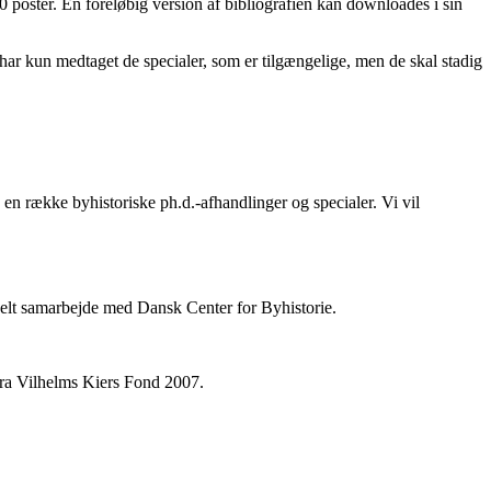
 poster. En foreløbig version af bibliografien kan downloades i sin
i har kun medtaget de specialer, som er tilgængelige, men de skal stadig
en række byhistoriske ph.d.-afhandlinger og specialer. Vi vil
ionelt samarbejde med Dansk Center for Byhistorie.
fra Vilhelms Kiers Fond 2007.