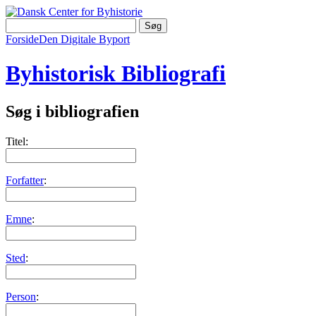
Forside
Den Digitale Byport
Byhistorisk Bibliografi
Søg i bibliografien
Titel:
Forfatter
:
Emne
:
Sted
:
Person
: