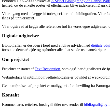
Perioden 1992-2000 dækkes af
A Select Bibliography of Danish Wor
helhed, og de enkelte poster vil efterhånden blive indekseret i Dansk B
Vi er i gang med at lægge historiespecialer ind i bibliografien. Vi er 
lånes på universitetet.
Vi er også ved at lægge alle referencer ind fra vores egne udgivelser, 
Digitale udgivelser
Bibliografien er desuden i færd med at blive udvidet med
digitale udg
fortsætte dette arbejde og opfordrer alle til at sende os manuskripter.
Om projektet
Projektet er startet af
Text Restoration
, som også har digitaliseret de 
Webinterface til søgning og vedligeholdelse er udviklet af webkoordin
Gennemførelsen af projektet er muliggjort af en bevilling fra Farumg
Kontakt
Kommentarer, rettelser, forslag til titler mv. sendes til
bibliografi@byhi