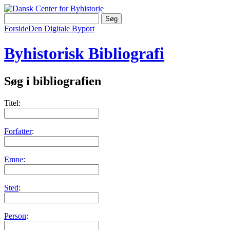
Forside
Den Digitale Byport
Byhistorisk Bibliografi
Søg i bibliografien
Titel:
Forfatter
:
Emne
:
Sted
:
Person
: