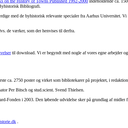
ks on the History of Towns Published 1992-2000
indeholdende ca. 1500
yhistorisk Bibliografi.
færdige med de byhistorisk relevante specialer fra Aarhus Universitet. V
dvs. de værker, som der henvises til derfra.
ivelser
til download. Vi er begyndt med nogle af vores egne arbejder og 
første ca. 2750 poster og virket som bibliotekarer på projektet, i redakt
ator Per Bitsch og stud.scient. Svend Thielsen.
aard-Fonden i 2003. Den løbende udvidelse sker på grundlag af midler 
storie.dk
.