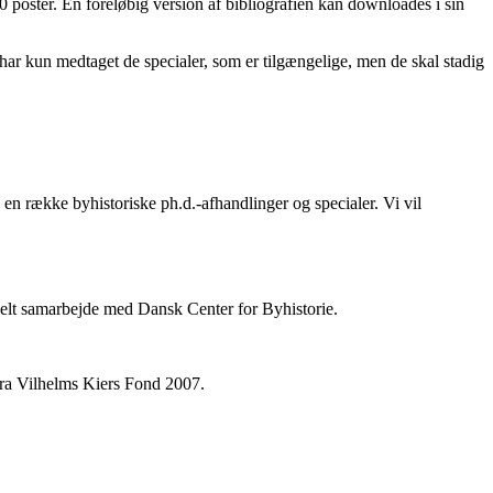
 poster. En foreløbig version af bibliografien kan downloades i sin
i har kun medtaget de specialer, som er tilgængelige, men de skal stadig
en række byhistoriske ph.d.-afhandlinger og specialer. Vi vil
ionelt samarbejde med Dansk Center for Byhistorie.
fra Vilhelms Kiers Fond 2007.