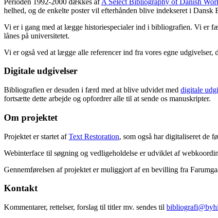
Perioden 1992-2000 dækkes af
A Select Bibliography of Danish Wor
helhed, og de enkelte poster vil efterhånden blive indekseret i Dansk B
Vi er i gang med at lægge historiespecialer ind i bibliografien. Vi er 
lånes på universitetet.
Vi er også ved at lægge alle referencer ind fra vores egne udgivelser, 
Digitale udgivelser
Bibliografien er desuden i færd med at blive udvidet med
digitale udg
fortsætte dette arbejde og opfordrer alle til at sende os manuskripter.
Om projektet
Projektet er startet af
Text Restoration
, som også har digitaliseret de 
Webinterface til søgning og vedligeholdelse er udviklet af webkoordin
Gennemførelsen af projektet er muliggjort af en bevilling fra Farumg
Kontakt
Kommentarer, rettelser, forslag til titler mv. sendes til
bibliografi@byhi