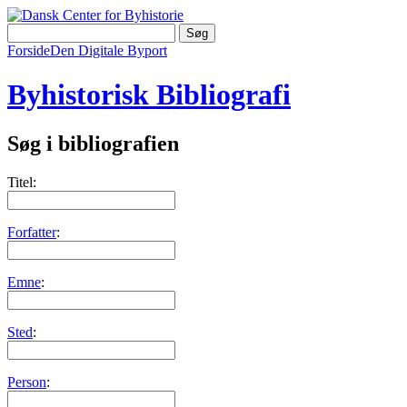
Forside
Den Digitale Byport
Byhistorisk Bibliografi
Søg i bibliografien
Titel:
Forfatter
:
Emne
:
Sted
:
Person
: