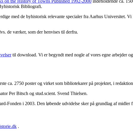
ks on the History of Towns Published 1992-2000
indeholdende ca. 1500
yhistorisk Bibliografi.
færdige med de byhistorisk relevante specialer fra Aarhus Universitet. V
dvs. de værker, som der henvises til derfra.
ivelser
til download. Vi er begyndt med nogle af vores egne arbejder og 
første ca. 2750 poster og virket som bibliotekarer på projektet, i redakt
ator Per Bitsch og stud.scient. Svend Thielsen.
aard-Fonden i 2003. Den løbende udvidelse sker på grundlag af midler 
storie.dk
.