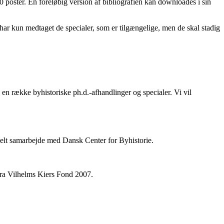
 poster. En foreløbig version af bibliografien kan downloades i sin
i har kun medtaget de specialer, som er tilgængelige, men de skal stadig
en række byhistoriske ph.d.-afhandlinger og specialer. Vi vil
ionelt samarbejde med Dansk Center for Byhistorie.
fra Vilhelms Kiers Fond 2007.