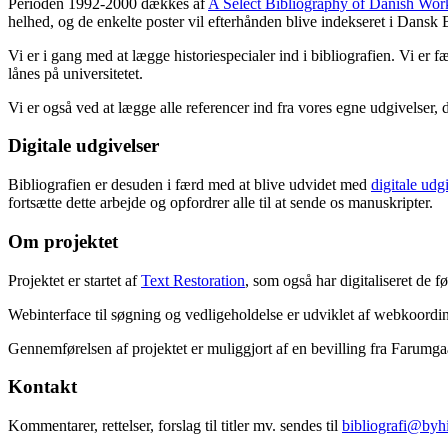
Perioden 1992-2000 dækkes af
A Select Bibliography of Danish Wor
helhed, og de enkelte poster vil efterhånden blive indekseret i Dansk B
Vi er i gang med at lægge historiespecialer ind i bibliografien. Vi er 
lånes på universitetet.
Vi er også ved at lægge alle referencer ind fra vores egne udgivelser, 
Digitale udgivelser
Bibliografien er desuden i færd med at blive udvidet med
digitale udg
fortsætte dette arbejde og opfordrer alle til at sende os manuskripter.
Om projektet
Projektet er startet af
Text Restoration
, som også har digitaliseret de 
Webinterface til søgning og vedligeholdelse er udviklet af webkoordin
Gennemførelsen af projektet er muliggjort af en bevilling fra Farumg
Kontakt
Kommentarer, rettelser, forslag til titler mv. sendes til
bibliografi@byhi