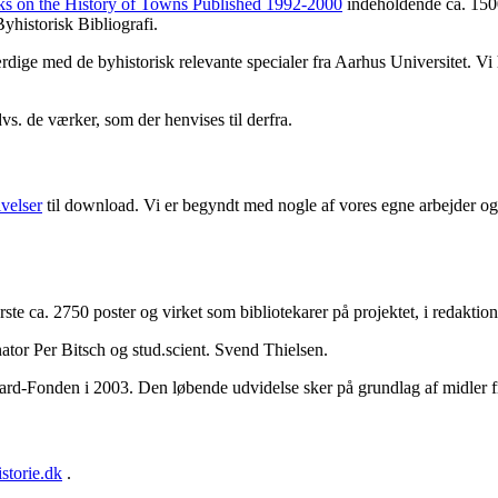
ks on the History of Towns Published 1992-2000
indeholdende ca. 1500
yhistorisk Bibliografi.
færdige med de byhistorisk relevante specialer fra Aarhus Universitet. V
dvs. de værker, som der henvises til derfra.
ivelser
til download. Vi er begyndt med nogle af vores egne arbejder og 
første ca. 2750 poster og virket som bibliotekarer på projektet, i redakt
ator Per Bitsch og stud.scient. Svend Thielsen.
aard-Fonden i 2003. Den løbende udvidelse sker på grundlag af midler 
storie.dk
.