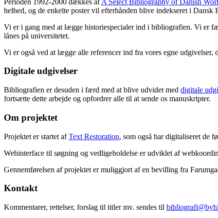
Perioden 1992-2000 dækkes af
A Select Bibliography of Danish Wor
helhed, og de enkelte poster vil efterhånden blive indekseret i Dansk B
Vi er i gang med at lægge historiespecialer ind i bibliografien. Vi er 
lånes på universitetet.
Vi er også ved at lægge alle referencer ind fra vores egne udgivelser, 
Digitale udgivelser
Bibliografien er desuden i færd med at blive udvidet med
digitale udg
fortsætte dette arbejde og opfordrer alle til at sende os manuskripter.
Om projektet
Projektet er startet af
Text Restoration
, som også har digitaliseret de 
Webinterface til søgning og vedligeholdelse er udviklet af webkoordin
Gennemførelsen af projektet er muliggjort af en bevilling fra Farumg
Kontakt
Kommentarer, rettelser, forslag til titler mv. sendes til
bibliografi@byhi