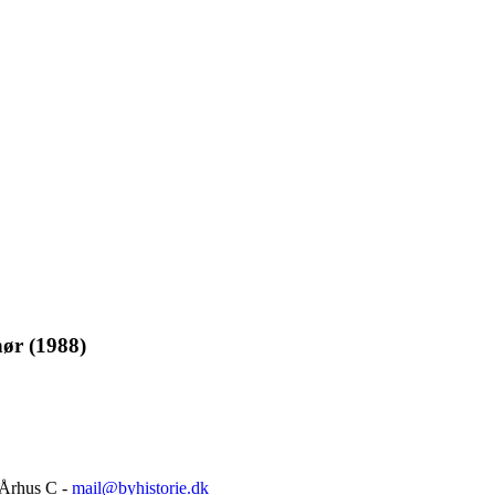
hør (1988)
 Århus C -
mail@byhistorie.dk