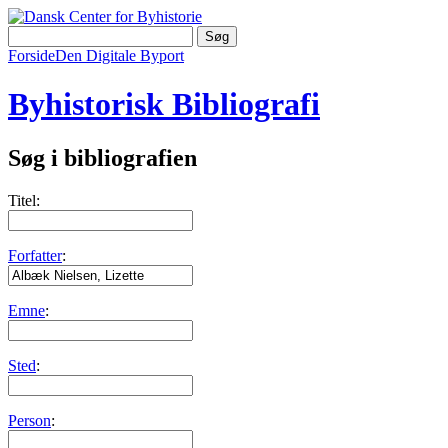
Forside
Den Digitale Byport
Byhistorisk Bibliografi
Søg i bibliografien
Titel:
Forfatter
:
Emne
:
Sted
:
Person
: