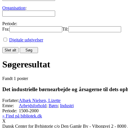
Organisation
:
Periode:
Fra:
Til:
Digitale udgivelser
Søgeresultat
Fandt 1 poster
Det industrielle børnearbejde og årsagerne til dets op
Forfatter:
Albæk Nielsen, Lizette
Emne:
Arbejdsforhold
;
Børn
;
Industri
Periode:
1500-2000
» Find på bibliotek.dk
X
Dansk Center for Byhistorie c/o Den Gamle By - Viborgvej 2 - 8000