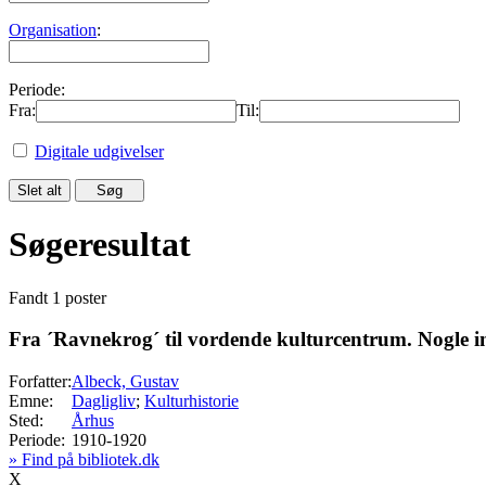
Organisation
:
Periode:
Fra:
Til:
Digitale udgivelser
Søgeresultat
Fandt 1 poster
Fra ´Ravnekrog´ til vordende kulturcentrum. Nogle 
Forfatter:
Albeck, Gustav
Emne:
Dagligliv
;
Kulturhistorie
Sted:
Århus
Periode:
1910-1920
» Find på bibliotek.dk
X