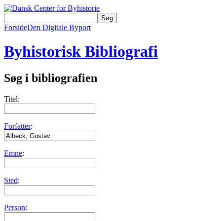
Forside
Den Digitale Byport
Byhistorisk Bibliografi
Søg i bibliografien
Titel:
Forfatter
:
Emne
:
Sted
:
Person
: