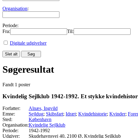
Organisation
:
Periode:
Fra:
Til:
Digitale udgivelser
Søgeresultat
Fandt 1 poster
Kvindelig Sejlklub 1942-1992. Et stykke kvindehistorie
Forfatter:
Alnæs, Ingvild
Emne:
Sejldug
;
Skibsfart
;
Idræt
;
Kvindehistorie
;
Kvinder
;
Fore
Sted:
København
Organisation:
Kvindelig Sejlklub
Periode:
1942-1992
Udgiver:
Skudehavnsvej 40, 2100 Ø, Kvindelig Sejlklub