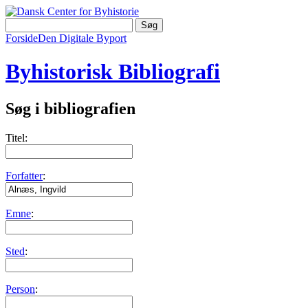
Forside
Den Digitale Byport
Byhistorisk Bibliografi
Søg i bibliografien
Titel:
Forfatter
:
Emne
:
Sted
:
Person
: