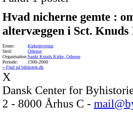
Hvad nicherne gemte : om
altervæggen i Sct. Knuds 
Emne:
Kirkeinventar
Sted:
Odense
Organisation:
Sankt Knuds Kirke, Odense
Periode:
1500-2000
» Find på bibliotek.dk
X
Dansk Center for Byhistori
2 - 8000 Århus C -
mail@by