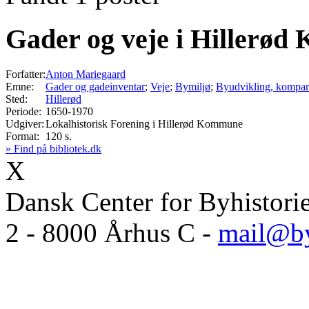
Gader og veje i Hillerød
Forfatter:
Anton Mariegaard
Emne:
Gader og gadeinventar
;
Veje
;
Bymiljø
;
Byudvikling, kompara
Sted:
Hillerød
Periode:
1650-1970
Udgiver:
Lokalhistorisk Forening i Hillerød Kommune
Format:
120 s.
» Find på bibliotek.dk
X
Dansk Center for Byhistori
2 - 8000 Århus C -
mail@by