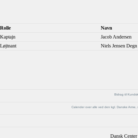
Rolle
Navn
Kaptajn
Jacob Andersen
Løjtnant
Niels Jensen Degn
Bidrag til Kund
Calender over alle ved den kgl. Danske Arme, s
Dansk Center 