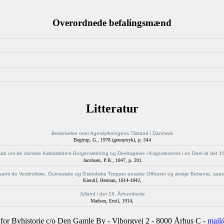
Overordnede befalingsmænd
Litteratur
Beskrivelse over Agerdyrkningens Tilstand i Danmark
Begtrup, G.
,
1978 (genoptryk)
,
p. 544
skab om de danske Kiøbstæders Borgervæbning og Deeltagelse i Krigsvæsenet i en Deel af det 
Jacobsen, P.B.
,
1847
,
p. 201
amt de Vestindiske, Guinesiske og Ostindiske Tropper ansatte Officerer og øvrige Betiente, saav
Kierulf, Herman
,
1814-1842
,
Jylland i det 16. Århundrede
Madsen, Emil
,
1914
,
for Byhistorie c/o Den Gamle By - Viborgvej 2 - 8000 Århus C -
mail