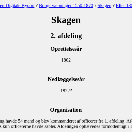
en Digitale Byport
?
Borgervæbninger 1550-1870
?
Skagen
?
Efter 18
Skagen
2. afdeling
Oprettelsesår
1802
Nedlæggelsesår
1822?
Organisation
eling havde 54 mand og blev kommanderet af officerer fra 1. afdeling.
 kun officererne havde sabler. Afdelingen ophævedes formodentligt i 