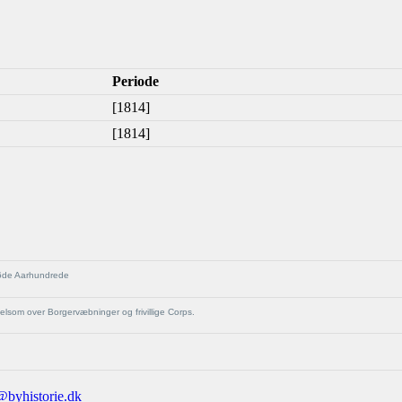
Periode
[1814]
[1814]
16de Aarhundrede
elsom over Borgervæbninger og frivillige Corps.
@byhistorie.dk