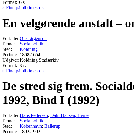
Format:
6 s.
» Find på bibliotek.dk
En velgørende anstalt – 
Forfatter:
Ole Jørgensen
Emne:
Socialpolitik
Sted:
Koldning
Periode:
1868-1654
Udgiver:
Koldning Stadsarkiv
Format:
9 s.
» Find på bibliotek.dk
De stred sig frem. Social
1992, Bind I (1992)
Forfatter:
Hans Pedersen
;
Dahl Hansen, Bente
Emne:
Socialpolitik
Sted:
København
;
Ballerup
Periode:
1892-1992