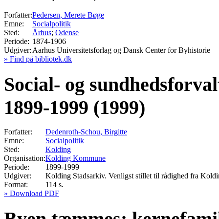
Forfatter:
Pedersen, Merete Bøge
Emne:
Socialpolitik
Sted:
Århus
;
Odense
Periode:
1874-1906
Udgiver:
Aarhus Universitetsforlag og Dansk Center for Byhistorie
» Find på bibliotek.dk
Social- og sundhedsforv
1899-1999 (1999)
Forfatter:
Dedenroth-Schou, Birgitte
Emne:
Socialpolitik
Sted:
Kolding
Organisation:
Kolding Kommune
Periode:
1899-1999
Udgiver:
Kolding Stadsarkiv. Venligst stillet til rådighed fra Ko
Format:
114 s.
» Download PDF
Byen tæmmes: kernefamili