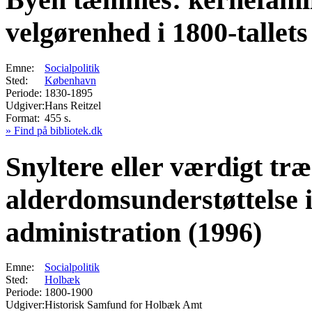
velgørenhed i 1800-talle
Emne:
Socialpolitik
Sted:
København
Periode:
1830-1895
Udgiver:
Hans Reitzel
Format:
455 s.
» Find på bibliotek.dk
Snyltere eller værdigt tr
alderdomsunderstøttelse i
administration (1996)
Emne:
Socialpolitik
Sted:
Holbæk
Periode:
1800-1900
Udgiver:
Historisk Samfund for Holbæk Amt