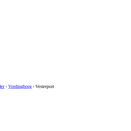
der
›
Vordingborg
› Vesterport