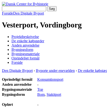
Forside
Den Digitale Byport
Vesterport, Vordingborg
Projektbeskrivelse
De enkelte købstæder
Anden anvendelse
Bygningsform
Bygningsmateriale
Oprindeligt formål
Forside
Den Digitale Byport
›
Byporte under enevælden
›
De enkelte købstæ
Oprindeligt formål
Konsumtionsport
Anden anvendelse
-
Bygningsmateriale
Træ
Bygningsform
Bom
,
Stakitport
Opført
-