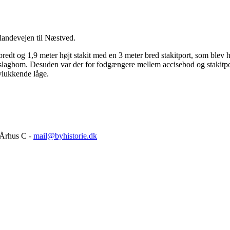
landevejen til Næstved.
bredt og 1,9 meter højt stakit med en 3 meter bred stakitport, som blev 
 slagbom. Desuden var der for fodgængere mellem accisebod og stakitpo
vlukkende låge.
 Århus C -
mail@byhistorie.dk