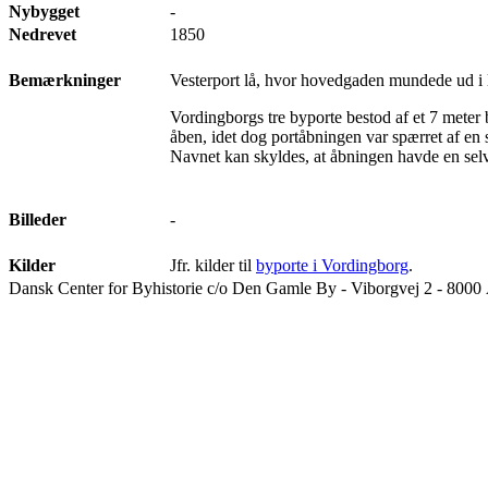
Nybygget
-
Nedrevet
1850
Bemærkninger
Vesterport lå, hvor hovedgaden mundede ud i 
Vordingborgs tre byporte bestod af et 7 meter 
åben, idet dog portåbningen var spærret af en
Navnet kan skyldes, at åbningen havde en sel
Billeder
-
Kilder
Jfr. kilder til
byporte i Vordingborg
.
Dansk Center for Byhistorie c/o Den Gamle By - Viborgvej 2 - 8000