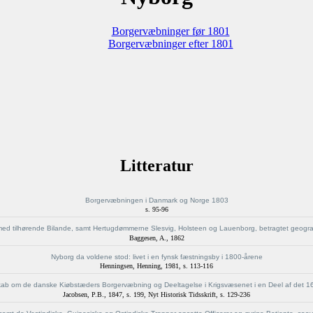
Borgervæbninger før 1801
Borgervæbninger efter 1801
Litteratur
Borgervæbningen i Danmark og Norge 1803
s. 95-96
d tilhørende Bilande, samt Hertugdømmerne Slesvig, Holsteen og Lauenborg, betragtet geograph. o
Baggesen, A.
,
1862
Nyborg da voldene stod: livet i en fynsk fæstningsby i 1800-årene
Henningsen, Henning
,
1981
,
s. 113-116
skab om de danske Kiøbstæders Borgervæbning og Deeltagelse i Krigsvæsenet i en Deel af det 
Jacobsen, P.B.
,
1847
,
s. 199
,
Nyt Historisk Tidsskrift, s. 129-236