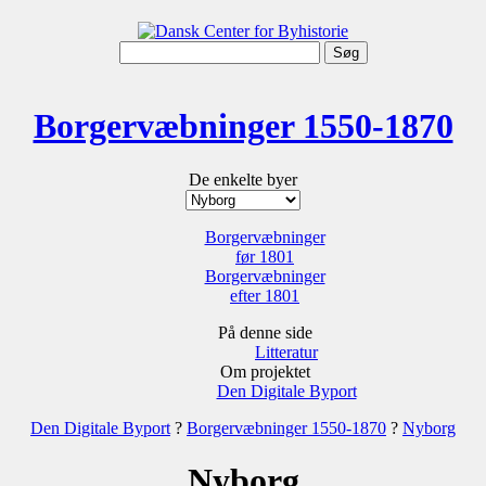
Borgervæbninger 1550-1870
De enkelte byer
Borgervæbninger
før 1801
Borgervæbninger
efter 1801
På denne side
Litteratur
Om projektet
Den Digitale Byport
Den Digitale Byport
?
Borgervæbninger 1550-1870
?
Nyborg
Nyborg