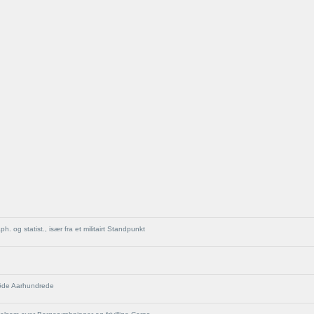
g statist., især fra et militairt Standpunkt
16de Aarhundrede