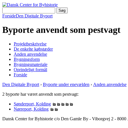
Forside
Den Digitale Byport
Byporte anvendt som pestvagt
Projektbeskrivelse
De enkelte købstæder
Anden anvendelse
Bygningsform
Bygningsmateriale
Oprindeligt formål
Forside
Den Digitale Byport
›
Byporte under enevælden
›
Anden anvendelse
2 byporte har været anvendt som pestvagt:
Sønderport, Kolding
Nørreport, Kolding
Dansk Center for Byhistorie c/o Den Gamle By - Viborgvej 2 - 8000