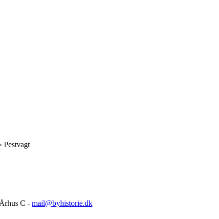
› Pestvagt
 Århus C -
mail@byhistorie.dk