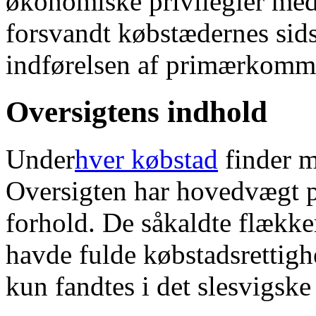
økonomiske privilegier med
forsvandt købstædernes sids
indførelsen af primærkomm
Oversigtens indhold
Under
hver købstad
finder m
Oversigten har hovedvægt 
forhold. De såkaldte flække
havde fulde købstadsrettigh
kun fandtes i det slesvigske