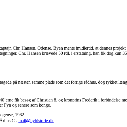
 kaptajn Chr. Hansen, Odense. Byen mente imidlertid, at dennes projekt 
egninger. Chr. Hansen krævede 50 rdl. i erstatning, han fik dog kun 35
nagade på næsten samme plads som det forrige rådhus, dog rykket læng
40´erne fik besøg af Christian 8. og kronprins Frederik i forbindelse m
ver Fyn og senere som konge.
Bogense, 1982
 Århus C -
mail@byhistorie.dk