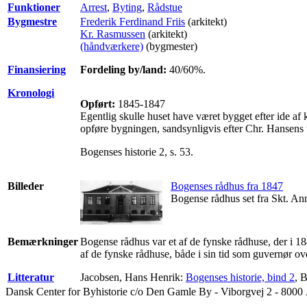
Funktioner
Arrest
,
Byting
,
Rådstue
Bygmestre
Frederik Ferdinand Friis
(arkitekt)
Kr. Rasmussen
(arkitekt)
(håndværkere)
(bygmester)
Finansiering
Fordeling by/land:
40/60
%
.
Kronologi
Opført:
1845-1847
Egentlig skulle huset have været bygget efter ide af
opføre bygningen, sandsynligvis efter Chr. Hansens t
Bogenses historie 2, s. 53.
Billeder
Bogenses rådhus fra 1847
Bogense rådhus set fra Skt. An
Bemærkninger
Bogense rådhus var et af de fynske rådhuse, der i 18
af de fynske rådhuse, både i sin tid som guvernør o
Litteratur
Jacobsen, Hans Henrik:
Bogenses historie, bind 2
, 
Dansk Center for Byhistorie c/o Den Gamle By - Viborgvej 2 - 8000