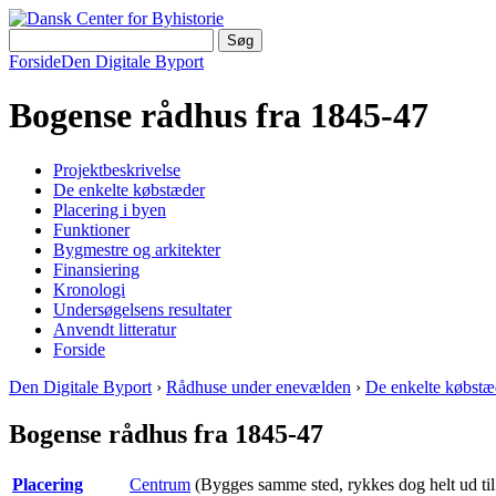
Forside
Den Digitale Byport
Bogense rådhus fra 1845-47
Projektbeskrivelse
De enkelte købstæder
Placering i byen
Funktioner
Bygmestre og arkitekter
Finansiering
Kronologi
Undersøgelsens resultater
Anvendt litteratur
Forside
Den Digitale Byport
›
Rådhuse under enevælden
›
De enkelte købstæ
Bogense rådhus fra 1845-47
Placering
Centrum
(Bygges samme sted, rykkes dog helt ud til 