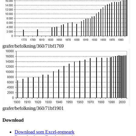
grafer/befolkning/360/71bf1769
grafer/befolkning/360/71bf1901
Download
Download som Excel-regneark