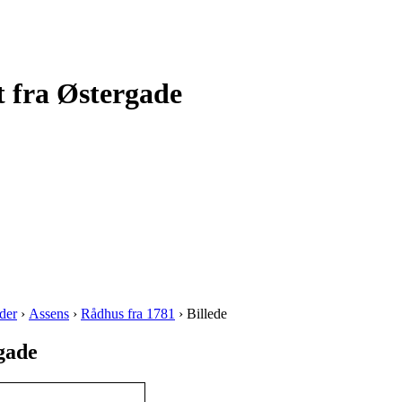
t fra Østergade
der
›
Assens
›
Rådhus fra 1781
› Billede
gade