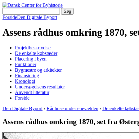
Forside
Den Digitale Byport
Assens rådhus omkring 1870, se
Projektbeskrivelse
De enkelte købstæder
Placering i byen
Funktioner
Bygmestre og arkitekter
Finansiering
Kronologi
Undersøgelsens resultater
Anvendt litteratur
Forside
Den Digitale Byport
›
Rådhuse under enevælden
›
De enkelte købstæ
Assens rådhus omkring 1870, set fra Øster