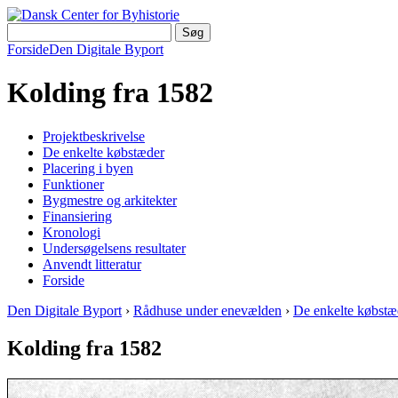
Forside
Den Digitale Byport
Kolding fra 1582
Projektbeskrivelse
De enkelte købstæder
Placering i byen
Funktioner
Bygmestre og arkitekter
Finansiering
Kronologi
Undersøgelsens resultater
Anvendt litteratur
Forside
Den Digitale Byport
›
Rådhuse under enevælden
›
De enkelte købstæ
Kolding fra 1582