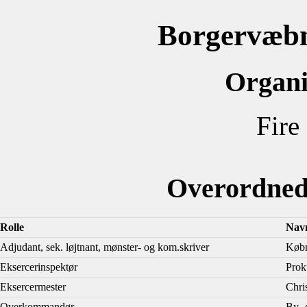
Borgervæbn
Organi
Fire
Overordned
Rolle
Nav
Adjudant, sek. løjtnant, mønster- og kom.skriver
Købm
Eksercerinspektør
Prok
Eksercermester
Chri
Overkommandør
By- 