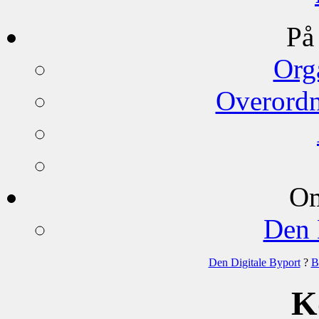
På
Org
Overord
Om
Den 
Den Digitale Byport
?
B
K