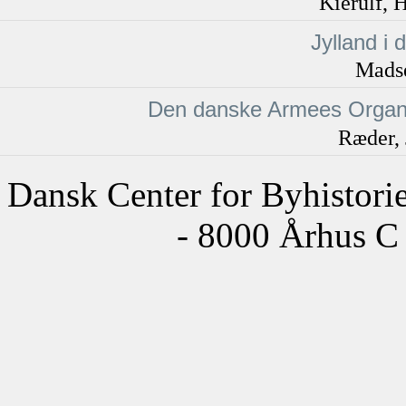
Kierulf, 
Jylland i 
Mads
Den danske Armees Orga
Ræder, 
Dansk Center for Byhistori
- 8000 Århus C